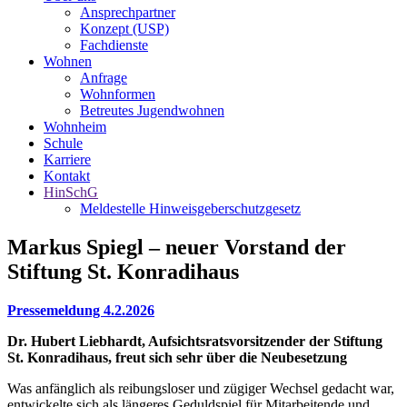
Ansprechpartner
Konzept (USP)
Fachdienste
Wohnen
Anfrage
Wohnformen
Betreutes Jugendwohnen
Wohnheim
Schule
Karriere
Kontakt
HinSchG
Meldestelle Hinweisgeberschutzgesetz
Markus Spiegl – neuer Vorstand der
Stiftung St. Konradihaus
Pressemeldung 4.2.2026
Dr. Hubert Liebhardt, Aufsichtsratsvorsitzender der Stiftung
St. Konradihaus, freut sich sehr über die Neubesetzung
Was anfänglich als reibungsloser und zügiger Wechsel gedacht war,
entwickelte sich als längeres Geduldspiel für Mitarbeitende und