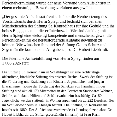
Personalvermittlung wurde der neue Vorstand vom Aufsichtsrat in
einem mehrstufigen Bewerbungsverfahren ausgewählt.
„Der gesamte Aufsichtsrat freut sich über die Neubesetzung des
Vorstandsamts durch Herrn Spiegl und bedankt sich bei allen
Mitarbeitenden der Stiftung St. Konradihaus für ihre Geduld und ihr
hohes Engagement in dieser Interimszeit. Wir sind dankbar, mit
Herrn Spiegl eine vielseitig kompetente und menschenzugewandte
Persönlichkeit für die herausfordernde Aufgabe gewinnen zu
können. Wir wünschen ihm und der Stiftung Gottes Schutz und
Segen für die kommenden Aufgaben.“, so Dr. Hubert Liebhardt.
Die feierliche Amtseinführung von Herrn Spiegl finden am
17.06.2026 statt.
Die Stiftung St. Konradihaus in Schelklingen ist eine rechtsfähige,
öffentliche, kirchliche Stiftung des privaten Rechts. Zweck der Stiftung ist
die Förderung und Erziehung von Kindern, Jugendlichen und jungen
Erwachsenen, sowie der Förderung des Schutzes von Familien. In der
Stiftung sind aktuell 170 Mitarbeiter in den Bereichen Stationäres Wohnen,
Schule, ambulante Hilfen und Schülerwohnheim beschäftig. Ca. 80
Jugendliche werden stationär in Wohngruppen und bis zu 222 Berufsschüler
im Schülerwohnheim in Ehingen betreut. Die Stiftung St. Konradihaus
besteht seit 1880. Der Aufsichtsratsvorsitzende ist Landespolizeidiakon Dr.
Hubert Liebhardt, die Stiftungsvorständin (Interim) ist Frau Karin