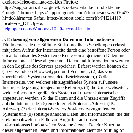
explorer-delete-manage-cookies Firefox:
https://support.mozilla.org/de/kb/cookies-erlauben-und-ablehnen
Google Chrome: https://support.google.com/chrome/answer/95647?
hl=de&hlrm=en Safari: https://support.apple.com/kb/PH21411?
locale=de_DE Opera:
help.opera.com/Windows/10.20/de/cookies.html
5. Erfassung von allgemeinen Daten und Informationen
Die Internetseite der Stiftung St. Konradihaus Schelkingen erfasst
mit jedem Aufruf der Internetseite durch eine betroffene Person oder
ein automatisiertes System eine Reihe von allgemeinen Daten und
Informationen. Diese allgemeinen Daten und Informationen werden
in den Logfiles des Servers gespeichert. Erfasst werden können die
(1) verwendeten Browsertypen und Versionen, (2) das vom
zugreifenden System verwendete Betriebssystem, (3) die
Internetseite, von welcher ein zugreifendes System auf unsere
Internetseite gelangt (sogenannte Referrer), (4) die Unterwebseiten,
welche über ein zugreifendes System auf unserer Internetseite
angesteuert werden, (5) das Datum und die Uhrzeit eines Zugriffs
auf die Internetseite, (6) eine Internet-Protokoll-Adresse (IP-
Adresse), (7) der Internet-Service-Provider des zugreifenden
Systems und (8) sonstige ähnliche Daten und Informationen, die der
Gefahrenabwehr im Falle von Angriffen auf unsere
informationstechnologischen Systeme dienen. Bei der Nutzung
dieser allgemeinen Daten und Informationen zieht die Stiftung St.