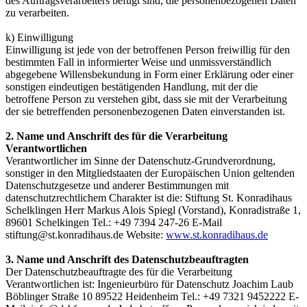
des Auftragsverarbeiters befugt sind, die personenbezogenen Daten
zu verarbeiten.
k) Einwilligung
Einwilligung ist jede von der betroffenen Person freiwillig für den
bestimmten Fall in informierter Weise und unmissverständlich
abgegebene Willensbekundung in Form einer Erklärung oder einer
sonstigen eindeutigen bestätigenden Handlung, mit der die
betroffene Person zu verstehen gibt, dass sie mit der Verarbeitung
der sie betreffenden personenbezogenen Daten einverstanden ist.
2. Name und Anschrift des für die Verarbeitung
Verantwortlichen
Verantwortlicher im Sinne der Datenschutz-Grundverordnung,
sonstiger in den Mitgliedstaaten der Europäischen Union geltenden
Datenschutzgesetze und anderer Bestimmungen mit
datenschutzrechtlichem Charakter ist die: Stiftung St. Konradihaus
Schelklingen Herr Markus Alois Spiegl (Vorstand), Konradistraße 1,
89601 Schelkingen Tel.: +49 7394 247-26 E-Mail
stiftung@st.konradihaus.de Website:
www.st.konradihaus.de
3. Name und Anschrift des Datenschutzbeauftragten
Der Datenschutzbeauftragte des für die Verarbeitung
Verantwortlichen ist: Ingenieurbüro für Datenschutz Joachim Laub
Böblinger Straße 10 89522 Heidenheim Tel.: +49 7321 9452222 E-