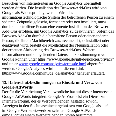
Besuchen von Internetseiten an Google Analytics übermittelt
werden dürfen. Die Installation des Browser-Add-Ons wird von
Google als Widerspruch gewertet. Wird das
informationstechnologische System der betroffenen Person zu einem
späteren Zeitpunkt gelöscht, formatiert oder neu installiert, muss
durch die betroffene Person eine erneute Installation des Browser-
Add-Ons erfolgen, um Google Analytics zu deaktivieren. Sofern das
Browser-Add-On durch die betroffene Person oder einer anderen
Person, die ihrem Machtbereich zuzurechnen ist, deinstalliert oder
deaktiviert wird, besteht die Möglichkeit der Neuinstallation oder
der erneuten Aktivierung des Browser-Add-Ons. Weitere
Informationen und die geltenden Datenschutzbestimmungen von
Google können unter https://www.google.de/intl/de/policies/privacy/
und unter
www.google.com/analytics/terms/de.html
abgerufen
werden. Google Analytics wird unter diesem Link
https://www.google.com/intl/de_de/analytics/ genauer erläutert.
13. Datenschutzbestimmungen zu Einsatz und Verw. von
Google-AdWords
Der für die Verarbeitung Verantwortliche hat auf dieser Internetseite
Google AdWords integriert. Google AdWords ist ein Dienst zur
Internetwerbung, der es Werbetreibenden gestattet, sowohl
Anzeigen in den Suchmaschinenergebnissen von Google als auch
im Google-Werbenetzwerk zu schalten. Google AdWords
ermöglicht es einem Werbetreibenden, vorab bestimmte